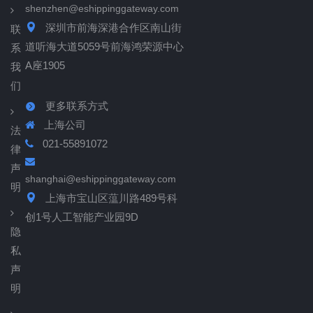
shenzhen@eshippinggateway.com
深圳市前海深港合作区南山街
联
道听海大道5059号前海鸿荣源中心
系
A座1905
我
们
更多联系方式
上海公司
法
021-55891072
律
声
shanghai@eshippinggateway.com
明
上海市宝山区蕰川路489号科
创1号人工智能产业园9D
隐
私
声
明